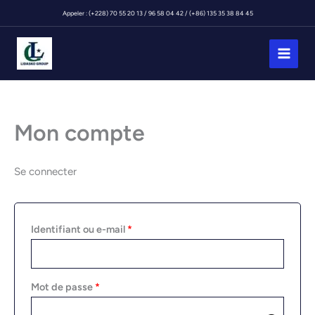
Aller
Appeler : (+228) 70 55 20 13 / 96 58 04 42 / (+86) 135 35 38 84 45
au
contenu
Mon compte
Se connecter
Obligatoire
Identifiant ou e-mail
*
Obligatoire
Mot de passe
*