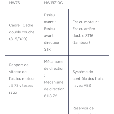
HW76
HW19710C
Essieu
avant :
Essieu moteur :
Cadre : Cadre
Essieu
Essieu arrière
double couche
avant
double ST16
(8+5/300)
directeur
(tambour)
STR
Mécanisme
Rapport de
de direction
vitesse de
Système de
:
l’essieu moteur
contrôle des freins
Mécanisme
: 5,73 vitesses
: avec ABS
de direction
ratio
8118 Zf
Réservoir de