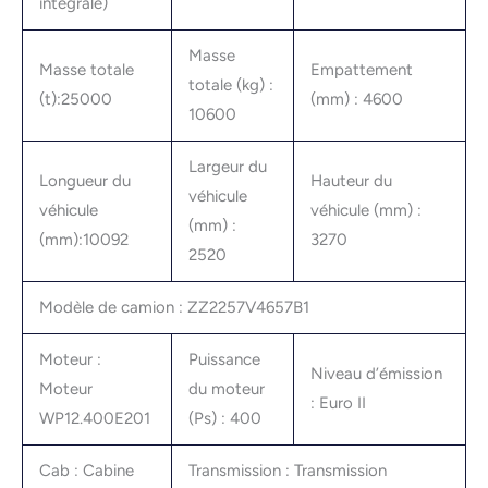
intégrale)
Masse
Masse totale
Empattement
totale (kg) :
(t):25000
(mm) : 4600
10600
Largeur du
Longueur du
Hauteur du
véhicule
véhicule
véhicule (mm) :
(mm) :
(mm):10092
3270
2520
Modèle de camion : ZZ2257V4657B1
Moteur :
Puissance
Niveau d’émission
Moteur
du moteur
: Euro II
WP12.400E201
(Ps) : 400
Cab : Cabine
Transmission : Transmission